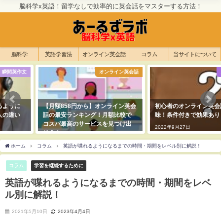
脳科学x英語！留学なしで効率的に英会話をマスターする方法！
脳科学
英語学習法
オンライン英会話
コラム
当サイトについて
オンライン英会話
スピーキング
【月額858円から】オンライン英会
初心者のオンライン英会話は無意
話の最安ランキング！月額比較で
味！条件付きで効果あり！
コスパ最高のサービスを見つけ出
2022年9月27日
そう！
2022年10月2日
ホーム
コラム
英語が喋れるようになるまでの時間・期間をレベル別に解説！
コラム
学習を継続するために
英語が喋れるようになるまでの時間・期間をレベ
ル別に解説！
2021年5月10日
2023年4月4日