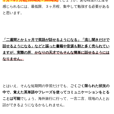
ヶ月～6ヶ月程(180時間～360時間)
でしょうか。ある程度の上達を
感じられるには、最低限、３ヶ月程、集中して勉強する必要がある
と思います。
「二週間とか１ヶ月で英語が話せるようになる」「流し聞きだけで
話せるようになる」などと謳った書籍や音源も割と多く売られてい
ますが、実際の所、
かなりの天才でもそんな簡単に話せるようには
なりません。
とはいえ、そんな短期間の学習だけでも、
ごくごく限られた状況の
中で、覚えた英単語やフレーズを使ってコミュニケーションをとる
ことは可能
でしょう。海外旅行に行って、一言二言、現地の人とお
話ができるようになるかもしれません。