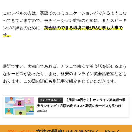
このレベルの方は、英語でのコミュニケーションができるようにな
ってきていますので、モチベーション維持のために、またスピーキ
ングの練習のために、
英会話のできる環境に飛び込む事も大事で
す。
最近ですと、大都市であれば、カフェで格安で英会話を話せるよう
なサービスがあったり、また、格安のオンライン英会話教室なども
あります。この辺の詳細も別記事で紹介させていただきます。
【月額858円から】オンライン英会話の最
合わせて読みたい
安ランキング！月額比較でコスパ最高のサービスを見つけ出
2022.10.2
そう！
(D)レベル：
文法の間違いはさほどなく、ゆっく