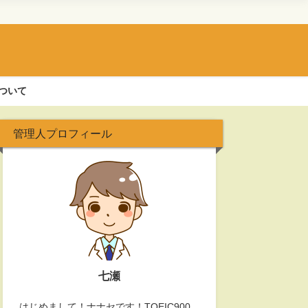
ついて
管理人プロフィール
脳トレ
オンライン英会話
頭の回転を速くする０秒思
【月額858円から】オンラ
初心者のオ
考！やり方をわかりやすく
イン英会話の最安ランキン
は無意味！
解説！スマホでも可能！
グ！月額比較でコスパ最高
あり！
のサービスを見つけ出そ
2022年10月9日
2022年9月27
う！
2022年10月2日
七瀬
はじめまして！ナナセです！TOEIC900