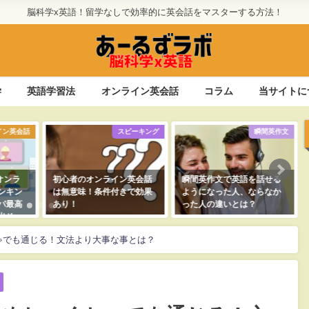
脳科学x英語！留学なしで効率的に英会話をマスターする方法！
学
英語学習法
オンライン英会話
コラム
当サイトに
ピーキング
瞬間英作文
TOEIC
英会話
瞬間英作文で英語を話せる
TOEICの料金が高いなら、
で効果
ようになった人、ならなか
安いCASECとe-Testを検討
った人の違いとは？
してみてよう！
2022年10月13日
2022年8月16日
ゃでも通じる！文法より大事な事とは？