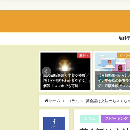
脳科
脳トレ
オンライン英会話
ス
転を速くする０秒思
【月額858円から】オンラ
初心者のオンライン
り方をわかりやすく
イン英会話の最安ランキン
は無意味！条件付き
スマホでも可能！
グ！月額比較でコスパ最高
あり！
のサービスを見つけ出そ
10月9日
2022年9月27日
う！
ホーム
コラム
英会話は文法めちゃくち
2022年10月2日
コラム
スピーキング
シェア