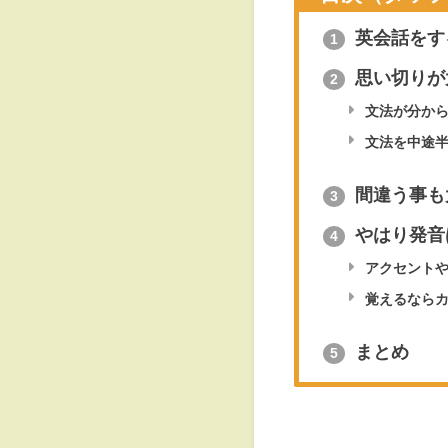
英会話をす
1
思い切りが
2
文法が分から
文法を中途半
間違う事も
3
やはり発音
4
アクセントや
覚えるならカ
まとめ
5