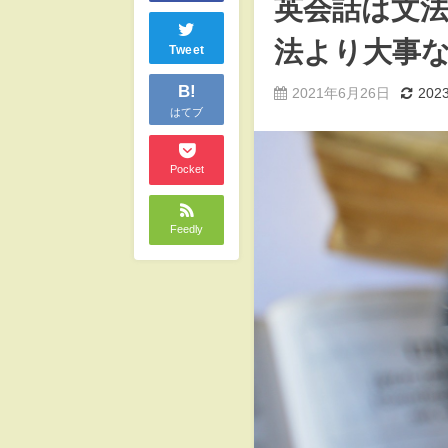
英会話は文
法より大事
Tweet
B!
2021年6月26日
20
はてブ
Pocket
Feedly