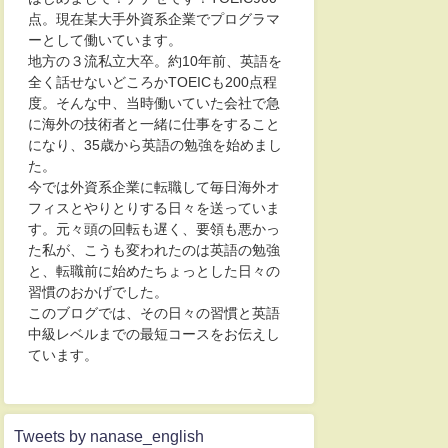
点。現在某大手外資系企業でプログラマ
ーとして働いています。
地方の３流私立大卒。約10年前、英語を
全く話せないどころかTOEICも200点程
度。そんな中、当時働いていた会社で急
に海外の技術者と一緒に仕事をすること
になり、35歳から英語の勉強を始めまし
た。
今では外資系企業に転職して毎日海外オ
フィスとやりとりする日々を送っていま
す。元々頭の回転も遅く、要領も悪かっ
た私が、こうも変われたのは英語の勉強
と、転職前に始めたちょっとした日々の
習慣のおかげでした。
このブログでは、その日々の習慣と英語
中級レベルまでの最短コースをお伝えし
ています。
Tweets by nanase_english