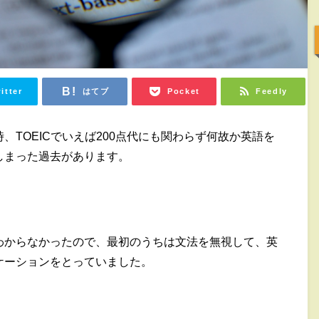
itter
はてブ
Pocket
Feedly
、TOEICでいえば200点代にも関わらず何故か英語を
しまった過去があります。
わからなかったので、最初のうちは文法を無視して、英
ケーションをとっていました。