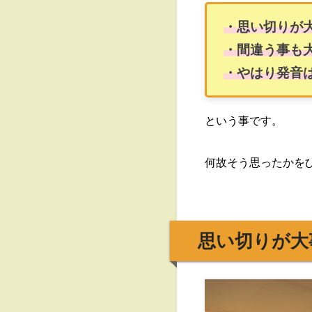
・思い切りが
・間違う事も
・やはり発音
という事です。
何故そう思ったかを
思い切りが大