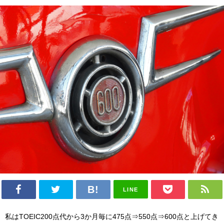
LINE
私はTOEIC200点代から3か月毎に475点⇒550点⇒600点と上げてき