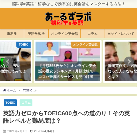
脳科学x英語！留学なしで効率的に英会話をマスターする方法！
脳科学
英語学習法
オンライン英会話
コラム
当サイトについて
オンライン英会話
瞬間英作文
【月額858円から】オンライン英会
瞬間英作文で英語を話せるように
話の最安ランキング！月額比較で
なった人、ならなかった人の違い
コスパ最高のサービスを見つけ出
とは？
そう！
2022年10月13日
2022年10月2日
ホーム
TOEIC
英語力ゼロからTOEIC600点への道のり！その英語レベルと難易度は
TOEIC
コラム
英語力ゼロからTOEIC600点への道のり！その英
語レベルと難易度は？
2021年7月1日
2023年4月4日