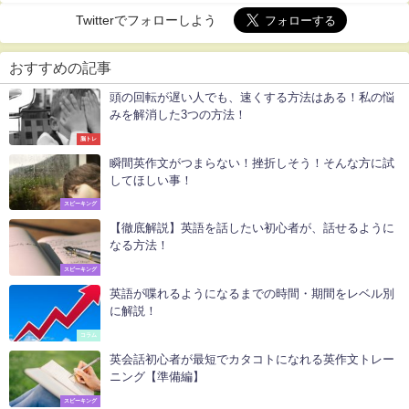
Twitterでフォローしよう
おすすめの記事
頭の回転が遅い人でも、速くする方法はある！私の悩
みを解消した3つの方法！
脳トレ
瞬間英作文がつまらない！挫折しそう！そんな方に試
してほしい事！
スピーキング
【徹底解説】英語を話したい初心者が、話せるように
なる方法！
スピーキング
英語が喋れるようになるまでの時間・期間をレベル別
に解説！
コラム
英会話初心者が最短でカタコトになれる英作文トレー
ニング【準備編】
スピーキング