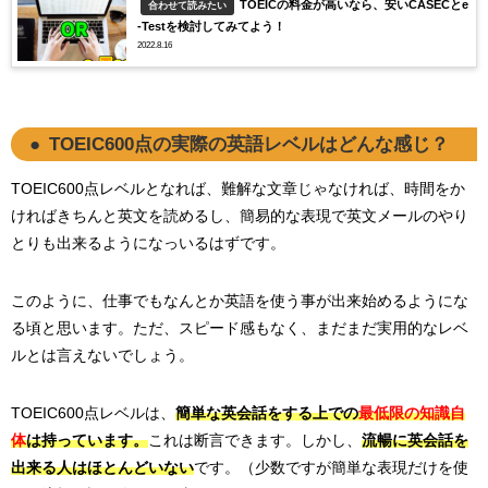
TOEICの料金が高いなら、安いCASECとe
合わせて読みたい
-Testを検討してみてよう！
2022.8.16
TOEIC600点の実際の英語レベルはどんな感じ？
TOEIC600点レベルとなれば、難解な文章じゃなければ、時間をか
ければきちんと英文を読めるし、簡易的な表現で英文メールのやり
とりも出来るようになっいるはずです。
このように、仕事でもなんとか英語を使う事が出来始めるようにな
る頃と思います。ただ、スピード感もなく、まだまだ実用的なレベ
ルとは言えないでしょう。
TOEIC600点レベルは、
簡単な英会話をする上での
最低限の知識自
体
は持っています。
これは断言できます。しかし、
流暢に英会話を
出来る人はほとんどいない
です。（少数ですが簡単な表現だけを使