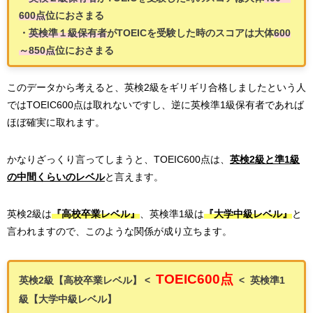
600点
位におさまる
・
英検準１級保有者
がTOEICを受験した時のスコアは大体
600
～850点
位におさまる
このデータから考えると、英検2級をギリギリ合格しましたという人
ではTOEIC600点は取れないですし、逆に英検準1級保有者であれば
ほぼ確実に取れます。
かなりざっくり言ってしまうと、TOEIC600点は、
英検2級と準1級
の中間くらいのレベル
と言えます。
英検2級は
『高校卒業レベル』
、英検準1級は
『大学中級レベル』
と
言われますので、このような関係が成り立ちます。
TOEIC600点
英検2級【高校卒業レベル】 <
< 英検準1
級【大学中級レベル】