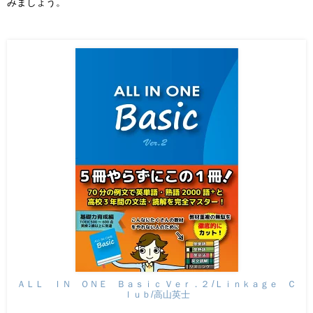
みましょう。
ＡＬＬ ＩＮ ＯＮＥ Ｂａｓｉｃ Ｖｅｒ．２ /Ｌｉｎｋａｇｅ Ｃ
ｌｕｂ/高山英士