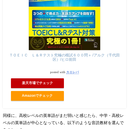
ＴＯＥＩＣ Ｌ＆Ｒテスト究極の模試６００問＋ /アルク（千代田
区）/ヒロ前田
posted with
カエレバ
楽天市場でチェック
Amazonでチェック
同様に、高校レベルの英単語がまだ弱いと感じたら、中学・高校レ
ベルの英単語が中心となっている、以下のような音読教材を選んで