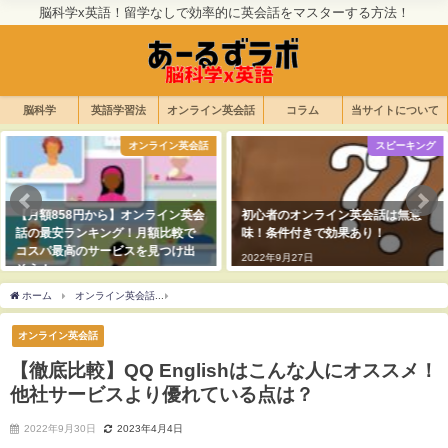
脳科学x英語！留学なしで効率的に英会話をマスターする方法！
脳科学
英語学習法
オンライン英会話
コラム
当サイトについて
オンライン英会話
スピーキング
【月額858円から】オンライン英会
初心者のオンライン英会話は無意
話の最安ランキング！月額比較で
味！条件付きで効果あり！
コスパ最高のサービスを見つけ出
2022年9月27日
そう！
2022年10月2日
ホーム
オンライン英会話
【徹底比較】QQ Englishはこんな人にオススメ！他社サ
オンライン英会話
【徹底比較】QQ Englishはこんな人にオススメ！
他社サービスより優れている点は？
2022年9月30日
2023年4月4日