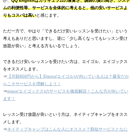
が、
QQ Englishはカリキュラムの豊富さ、講師の質の高さ、システ
ムの利便性等、サービスを全体的に考えると、他の安いサービスよ
りもコスパは高い
と感じます。
ただ一方で、やはり「できるだけ安いレッスンを受けたい」という
考えもありだと思いますし、逆に「少し高くなってもレッスン受け
放題が良い」と考える方もいるでしょう。
できるだけ安いレッスンを受けたい方は、エイゴル、エイゴックス
をオススメします。
⇒
【月額858円から】Eigoru(エイゴル)が向いている人は？最安だか
らこそサービスを理解しよう！
⇒
eigox(エイゴックス)のサービスを徹底解説！こんな方が向いてい
ます！
レッスン受け放題が良いという方は、ネイティブキャンプをオスス
メします。
⇒
ネイティブキャンプはこんな人にオススメ？類似サービスとなに