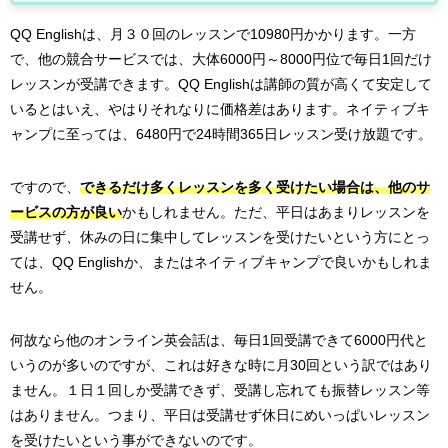
QQ Englishは、月３０回のレッスンで10980円かかります。一方
で、他の競合サービスでは、大体6000円～8000円位で毎日1回だけ
レッスンが受講できます。QQ Englishは講師の質が高くて安定して
いるとはいえ、やはりそれなりに価格差はあります。ネイティブキ
ャンプに至っては、6480円で24時間365日レッスン受け放題です。
ですので、
できるだけ多くレッスンを多く受けたい場合は、他のサ
ービスの方が良い
かもしれません。ただ、平日はあまりレッスンを
受講せず、休みの日に集中してレッスンを受けたいという方にとっ
ては、QQ Englishか、またはネイティブキャンプで良いかもしれま
せん。
何故なら他のオンライン英会話は、毎日1回受講できて6000円代と
いうのが多いのですが、これは好きな時に月30回という訳ではあり
ません。１日１回しか受講できず、受講し忘れても振替レッスン等
はありません。つまり、平日は受講せず休日にめいっぱいレッスン
を受けたいという事ができないのです。