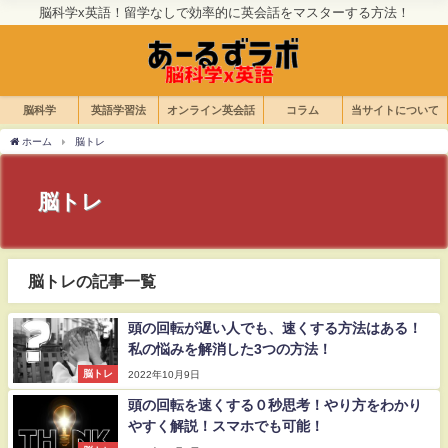
脳科学x英語！留学なしで効率的に英会話をマスターする方法！
脳科学
英語学習法
オンライン英会話
コラム
当サイトについて
ホーム
脳トレ
脳トレ
脳トレの記事一覧
頭の回転が遅い人でも、速くする方法はある！
私の悩みを解消した3つの方法！
脳トレ
2022年10月9日
頭の回転を速くする０秒思考！やり方をわかり
やすく解説！スマホでも可能！