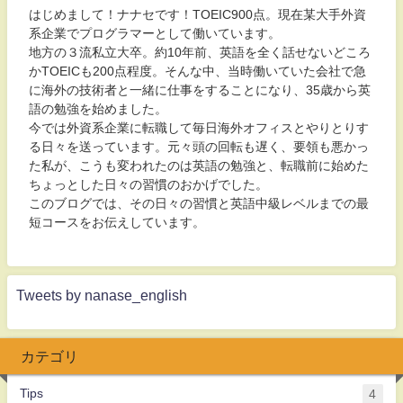
はじめまして！ナナセです！TOEIC900点。現在某大手外資
系企業でプログラマーとして働いています。
地方の３流私立大卒。約10年前、英語を全く話せないどころ
かTOEICも200点程度。そんな中、当時働いていた会社で急
に海外の技術者と一緒に仕事をすることになり、35歳から英
語の勉強を始めました。
今では外資系企業に転職して毎日海外オフィスとやりとりす
る日々を送っています。元々頭の回転も遅く、要領も悪かっ
た私が、こうも変われたのは英語の勉強と、転職前に始めた
ちょっとした日々の習慣のおかげでした。
このブログでは、その日々の習慣と英語中級レベルまでの最
短コースをお伝えしています。
Tweets by nanase_english
カテゴリ
Tips
4